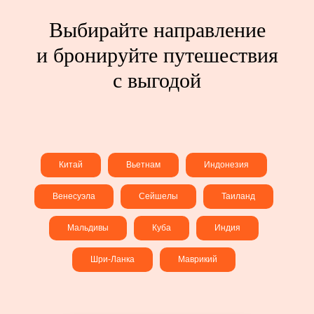
Выбирайте направление
и бронируйте путешествия
с выгодой
Китай
Вьетнам
Индонезия
Венесуэла
Сейшелы
Таиланд
Мальдивы
Куба
Индия
Шри-Ланка
Маврикий