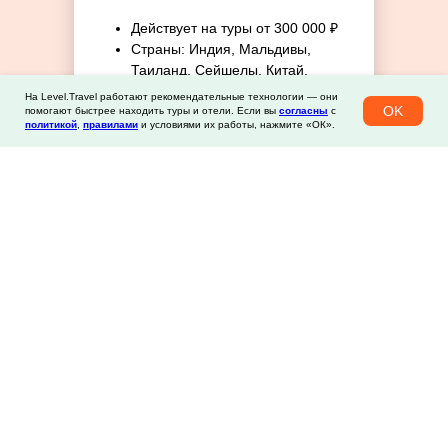
Действует на туры от 300 000 ₽
Страны: Индия, Мальдивы,
Таиланд, Сейшелы, Китай,
Индонезия, Венесуэла, Вьетнам,
На Level.Travel работают рекомендательные технологии — они
OK
Куба, Шри-Ланка, Маврикий
помогают быстрее находить туры и отели. Если вы
согласны
с
политикой
,
правилами
и условиями их работы, нажмите «ОК».
При покупке до 31 августа 2026
LT-TROPIK-6
Выбрать тур
Промокод на
–10%
На отели. Максимальная скидка —
3000 ₽