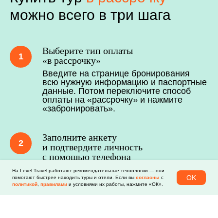
можно всего в три шага
Выберите тип оплаты
«в рассрочку»
Введите на странице бронирования
всю нужную информацию и паспортные
данные. Потом переключите способ
оплаты на «рассрочку» и нажмите
«забронировать».
Заполните анкету
и подтвердите личность
с помощью телефона
Заполните анкету Paylate, открывшуюся
На Level.Travel работают рекомендательные технологии — они
OK
в новом окне. Затем снимите себя
помогают быстрее находить туры и отели. Если вы
согласны
с
политикой
,
правилами
и условиями их работы, нажмите «ОК».
на телефон и прикрепите фото к анкете.
Введите код из СМС