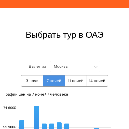
Выбрать тур в ОАЭ
Вылет из
Москвы
3
ночи
7
ночей
11
ночей
14
ночей
График цен на 
7
ночей
 / человека
74 600
₽
59 900
₽