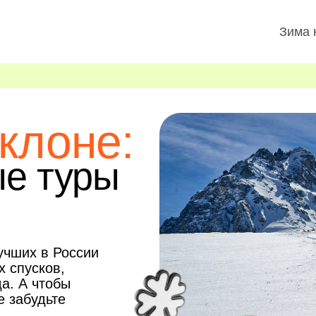
Зима 
клоне:
е туры
учших в России
х спусков,
а. А чтобы
е забудьте