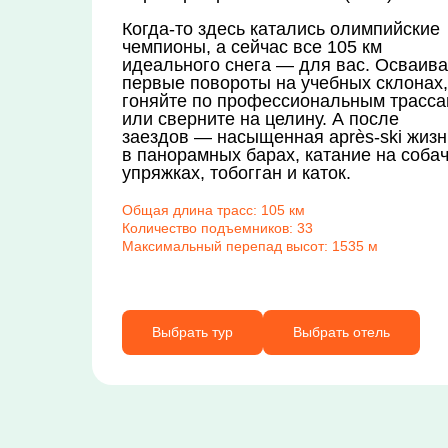
Когда-то здесь катались олимпийские
чемпионы, а сейчас все 105 км
идеального снега — для вас. Осваив
первые повороты на учебных склонах,
гоняйте по профессиональным трасс
или сверните на целину. А после
заездов — насыщенная après-ski жизн
в панорамных барах, катание на соба
упряжках, тобогган и каток.
Общая длина трасс: 105 км
Количество подъемников: 33
Максимальный перепад высот: 1535 м
Выбрать тур
Выбрать отель