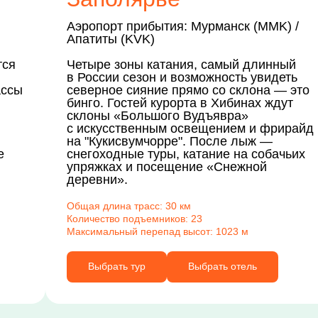
Аэропорт прибытия: Мурманск (MMK) /
Апатиты (KVK)
тся
Четыре зоны катания, самый длинный
в России сезон и возможность увидеть
ассы
северное сияние прямо со склона — это
бинго. Гостей курорта в Хибинах ждут
склоны «Большого Вудъявра»
с искусственным освещением и фрирайд
на "Кукисвумчорре". После лыж —
е
снегоходные туры, катание на собачьих
упряжках и посещение «Снежной
деревни».
Общая длина трасс: 30 км
Количество подъемников: 23
Максимальный перепад высот: 1023 м
Выбрать тур
Выбрать отель