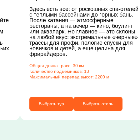
Здесь есть все: от роскошных спа-отелей
с теплыми бассейнами до горных бань.
айте
После катания — атмосферные
рестораны, а на вечер — кино, боулинг
ам
или аквапарк. Но главное — это склоны
на любой вкус: экстремальные «черные»
ь
трассы для профи, пологие спуски для
чьих
новичков и детей, а еще целина для
фрирайдеров.
Общая длина трасс: 30 км
Количество подъемников: 13
Максимальный перепад высот: 2200 м
Выбрать тур
Выбрать отель