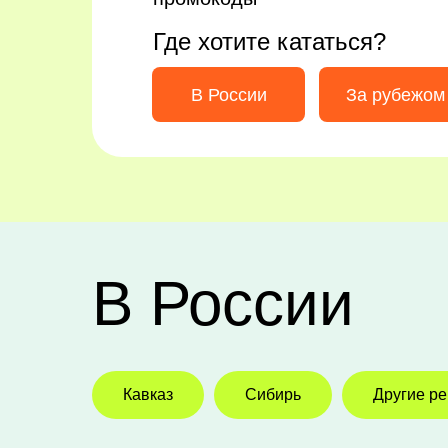
Где хотите кататься?
В России
За рубежом
В России
Кавказ
Сибирь
Другие р