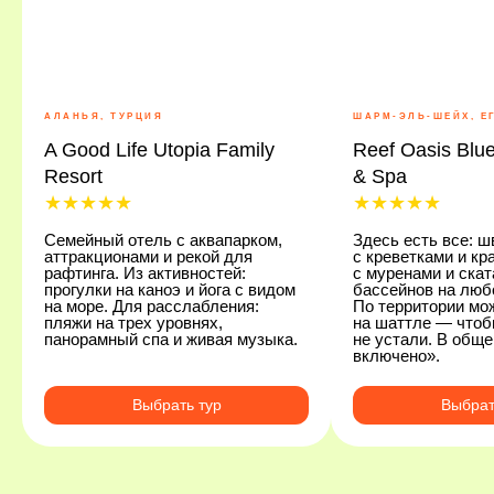
АЛАНЬЯ, ТУРЦИЯ
ШАРМ-ЭЛЬ-ШЕЙХ, Е
A Good Life Utopia Family
Reef Oasis Blu
Resort
& Spa
★★★★★
★★★★★
Семейный отель с аквапарком,
Здесь есть все: ш
аттракционами и рекой для
с креветками и кр
рафтинга. Из активностей:
с муренами и скат
прогулки на каноэ и йога с видом
бассейнов на люб
на море. Для расслабления:
По территории мо
пляжи на трех уровнях,
на шаттле — чтоб
панорамный спа и живая музыка.
не устали. В обще
включено».
Выбрать тур
Выбрат